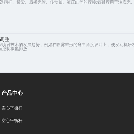
震器阀杆、横梁、后桥壳管、传动轴、液压缸等的焊接;氩弧焊用于油底壳
待调整
管喷射技术的发展趋势，例如在喷雾锥形的弯曲角度设计上，使发动机研
而控制碳氢排放
产品中心
实心平衡杆
空心平衡杆